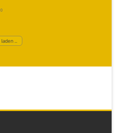

0
laden ...