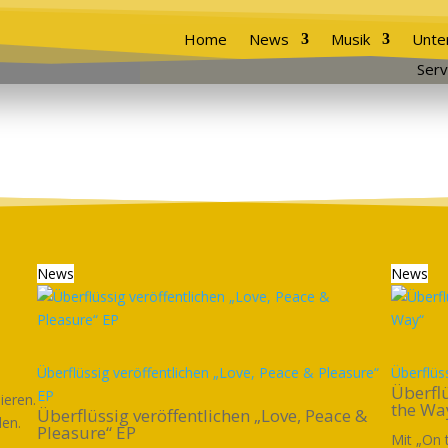
Home
News
Musik
Unte
Serv
News
News
Überflüssig veröffentlichen „Love, Peace & Pleasure“
Überflüs
Überflü
EP
ieren.
the Wa
Überflüssig veröffentlichen „Love, Peace &
den.
Pleasure“ EP
Mit „On 