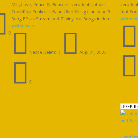
Mit „Love, Peace & Pleasure“ veröffentlicht die
veröffent

TrashPop-Punkrock Band Überflüssig eine neue 5
fünf Song
Song EP als Stream und 7“ Vinyl mit Songs in den...
weiterle
weiterlesen


0
Nessa Deleto
|
Aug. 31, 2023
|

0
LP/EP R
Überflüs