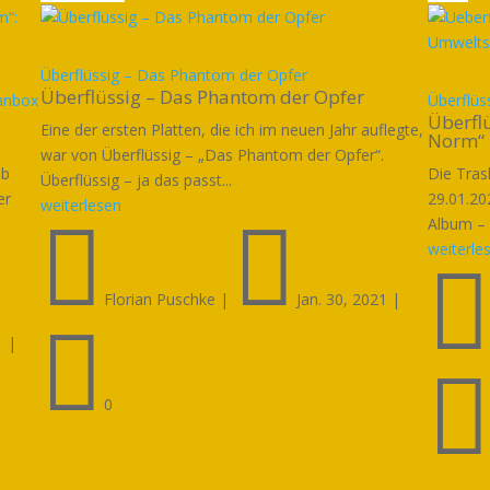
Überflüssig – Das Phantom der Opfer
Überflüssig – Das Phantom der Opfer
Fanbox
Überflüs
Überflü
Eine der ersten Platten, die ich im neuen Jahr auflegte,
Norm“
war von Überflüssig – „Das Phantom der Opfer“.
ab
Die Tras
Überflüssig – ja das passt...
er
29.01.20
weiterlesen


Album – 
weiterle
Florian Puschke
|
Jan. 30, 2021
|

1
|
0