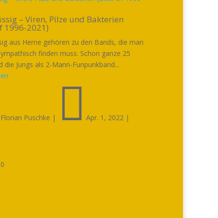
ssig – Viren, Pilze und Bakterien
Of 1996-2021)
sig aus Herne gehören zu den Bands, die man
sympathisch finden muss. Schon ganze 25
nd die Jungs als 2-Mann-Funpunkband...
sen


Florian Puschke
|
Apr. 1, 2022
|

0