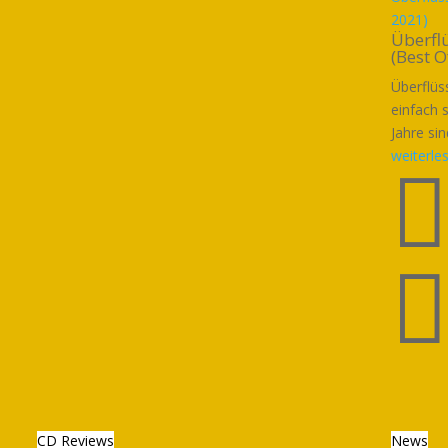
2021)
Überflü
(Best 
Überflüs
einfach 
Jahre si
weiterle
CD Reviews
News