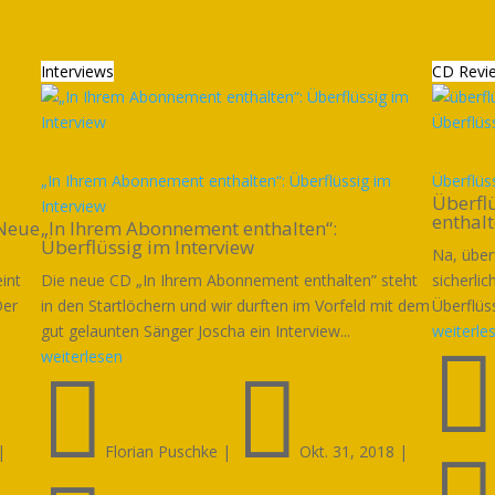
Interviews
CD Revi
„In Ihrem Abonnement enthalten“: Überflüssig im
Überflüs
Überfl
Interview
enthal
 Neue
„In Ihrem Abonnement enthalten“:
Überflüssig im Interview
Na, über
int
Die neue CD „In Ihrem Abonnement enthalten” steht
sicherlic
Der
in den Startlöchern und wir durften im Vorfeld mit dem
Überflüs
gut gelaunten Sänger Joscha ein Interview...
weiterle
weiterlesen


|
Florian Puschke
|
Okt. 31, 2018
|