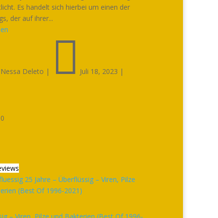
licht. Es handelt sich hierbei um einen der
s, der auf ihrer...
sen


Nessa Deleto
|
Juli 18, 2023
|

0
eviews
sig – Viren, Pilze und Bakterien (Best Of 1996-