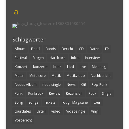
Schlagwörter
Album
Band
Bands
Bericht
CD
Daten
EP
Festival
Fragen
Hardcore
Infos
Interview
Konzert
konzerte
Kritik
Lied
Live
Meinung
Metal
Metalcore
Musik
Musikvideo
Nachbericht
Neues Album
neue single
News
Oi!
Pop-Punk
Punk
Punkrock
Review
Rezension
Rock
Single
Song
Songs
Tickets
Tough Magazine
tour
tourdates
Urteil
video
Videosingle
Vinyl
Vorbericht