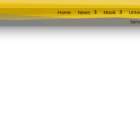
Home
News
Musik
Unte
Serv