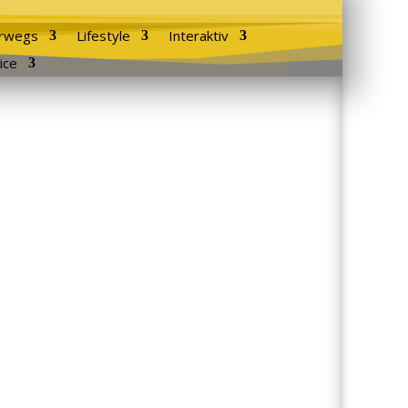
rwegs
Lifestyle
Interaktiv
ice