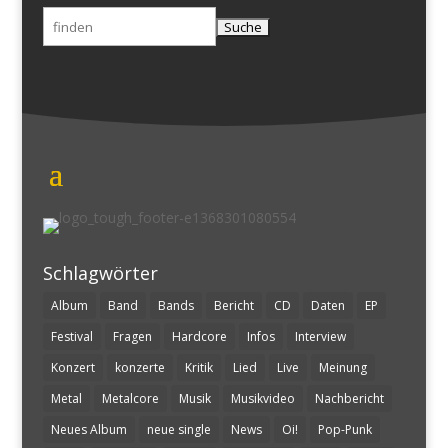
Suchen
nach:
Schlagwörter
Album
Band
Bands
Bericht
CD
Daten
EP
Festival
Fragen
Hardcore
Infos
Interview
Konzert
konzerte
Kritik
Lied
Live
Meinung
Metal
Metalcore
Musik
Musikvideo
Nachbericht
Neues Album
neue single
News
Oi!
Pop-Punk