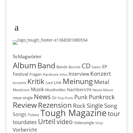
Schlagwörter
Album
Band
CD
EP
Bands
Bericht
Daten
Konzert
Interview
Festival
Fragen
Hardcore
Infos
Meinung
Kritik
Metal
Live
konzerte
Lied
Musik
Nachbericht
Musikvideo
Metalcore
Neues Album
News
Punkrock
Punk
neue single
Oi!
Pop-Punk
Review
Rezension
Rock
Single
Song
Tough Magazine
tour
Songs
Tickets
Urteil
video
tourdates
Videosingle
Vinyl
Vorbericht