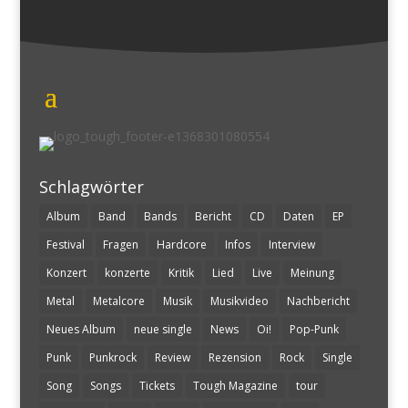
Schlagwörter
Album
Band
Bands
Bericht
CD
Daten
EP
Festival
Fragen
Hardcore
Infos
Interview
Konzert
konzerte
Kritik
Lied
Live
Meinung
Metal
Metalcore
Musik
Musikvideo
Nachbericht
Neues Album
neue single
News
Oi!
Pop-Punk
Punk
Punkrock
Review
Rezension
Rock
Single
Song
Songs
Tickets
Tough Magazine
tour