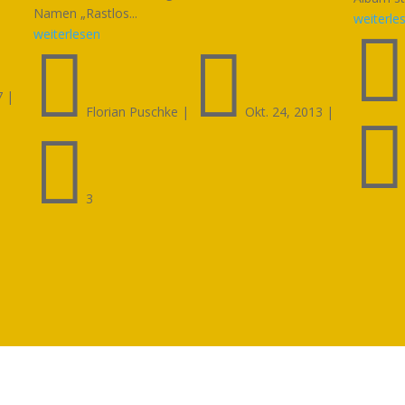
Namen „Rastlos...
weiterle
weiterlesen


7
|
Florian Puschke
|
Okt. 24, 2013
|

3