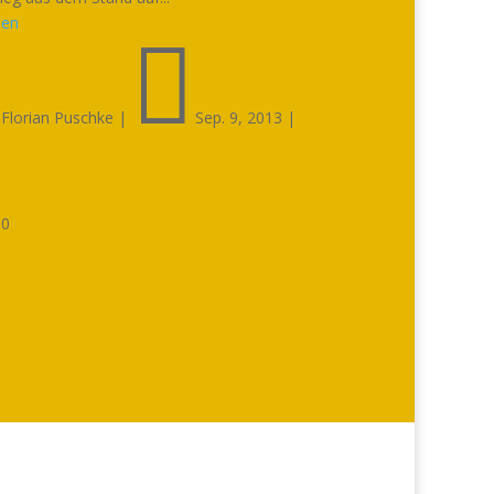
sen


Florian Puschke
|
Sep. 9, 2013
|

0