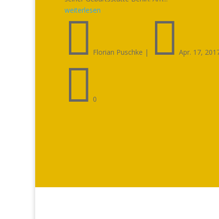
weiterlesen


Florian Puschke
|
Apr. 17, 201

0