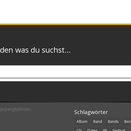
n was du suchst...
Schlagwörter
Album
Band
Bands
Beri
CD
Daten
EP
Festival