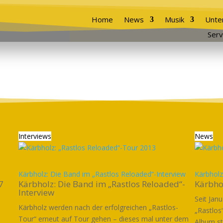
Home
News
Musik
Unte
Serv
Interviews
News
Kärbholz: Die Band im „Rastlos Reloaded“-Interview
Kärbholz
7
Kärbholz: Die Band im „Rastlos Reloaded“-
Kärbho
Interview
Seit Jan
Kärbholz werden nach der erfolgreichen „Rastlos-
n
„Rastlos
Tour“ erneut auf Tour gehen – dieses mal unter dem
Album st