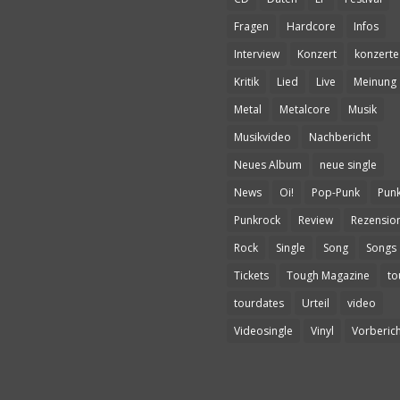
Fragen
Hardcore
Infos
Interview
Konzert
konzerte
Kritik
Lied
Live
Meinung
Metal
Metalcore
Musik
Musikvideo
Nachbericht
Neues Album
neue single
News
Oi!
Pop-Punk
Pun
Punkrock
Review
Rezensio
Rock
Single
Song
Songs
Tickets
Tough Magazine
to
tourdates
Urteil
video
Videosingle
Vinyl
Vorberich