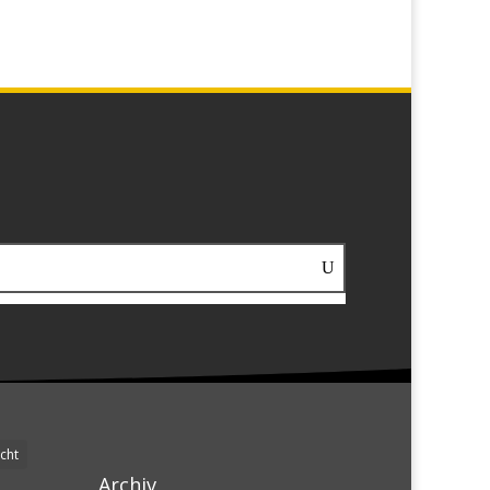
cht
Archiv