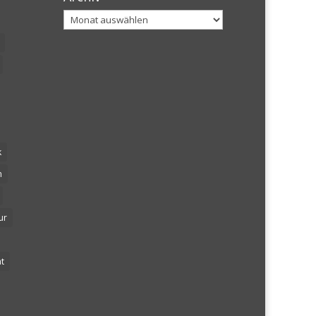
Archiv
k
n
ur
t