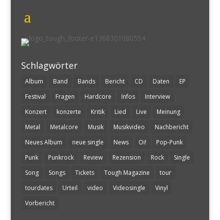
Schlagwörter
Album
Band
Bands
Bericht
CD
Daten
EP
Festival
Fragen
Hardcore
Infos
Interview
Konzert
konzerte
Kritik
Lied
Live
Meinung
Metal
Metalcore
Musik
Musikvideo
Nachbericht
Neues Album
neue single
News
Oi!
Pop-Punk
Punk
Punkrock
Review
Rezension
Rock
Single
Song
Songs
Tickets
Tough Magazine
tour
tourdates
Urteil
video
Videosingle
Vinyl
Vorbericht