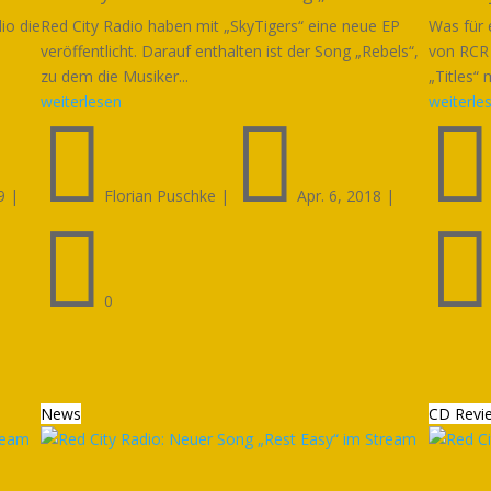
io die
Red City Radio haben mit „SkyTigers“ eine neue EP
Was für 
veröffentlicht. Darauf enthalten ist der Song „Rebels“,
von RCR
zu dem die Musiker...
„Titles“ 
weiterlesen
weiterle


9
|
Florian Puschke
|
Apr. 6, 2018
|

0
News
CD Revi