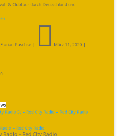
ival- & Clubtour durch Deutschland und
.
sen


Florian Puschke
|
März 11, 2020
|

0
ews
 Radio – Red City Radio
y Radio – Red City Radio