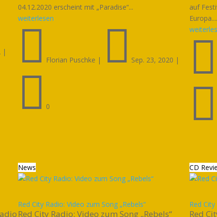
04.12.2020 erscheint mit „Paradise“...
auf Fest
weiterlesen
Europa...


weiterle
2
|
Florian Puschke
|
Sep. 23, 2020
|

0
News
CD Revi
Red City Radio: Video zum Song „Rebels“
Red City
Radio
Red City Radio: Video zum Song „Rebels“
Red Cit