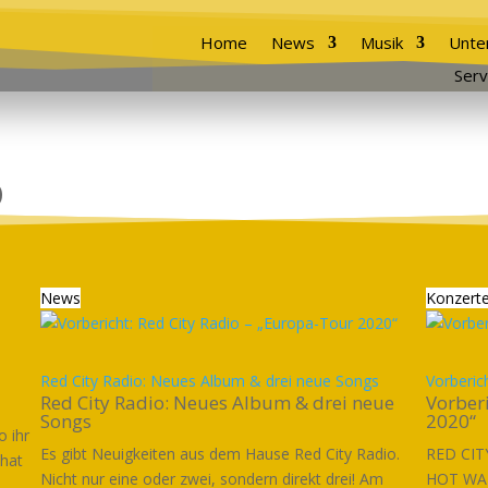
Home
News
Musik
Unte
Serv
o
News
Konzert
Red City Radio: Neues Album & drei neue Songs
Vorberic
Red City Radio: Neues Album & drei neue
Vorberi
Songs
2020“
o ihr
Es gibt Neuigkeiten aus dem Hause Red City Radio.
RED CIT
 hat
Nicht nur eine oder zwei, sondern direkt drei! Am
HOT WAT