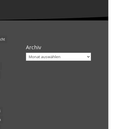
cht
Archiv
Archiv
k
n