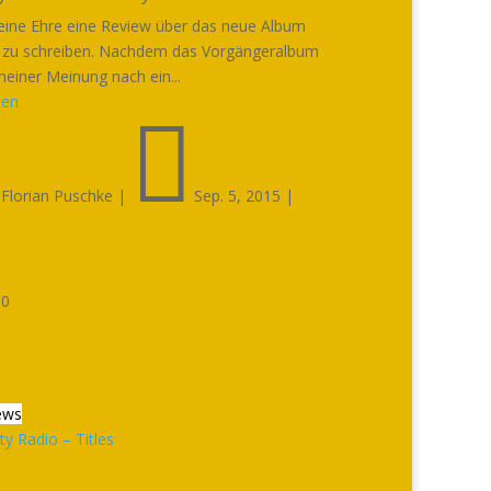
eine Ehre eine Review über das neue Album
 zu schreiben. Nachdem das Vorgängeralbum
meiner Meinung nach ein...
sen


Florian Puschke
|
Sep. 5, 2015
|

0
ews