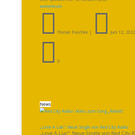
weiterlesen


Florian Puschke
|
Juni 12, 202

0
News
„Love A Liar“: Neue Single von Red City Radio
„Love A Liar“: Neue Single von Red City 