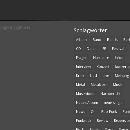
Schlagwörter
Album
Band
Bands
Beri
CD
Daten
EP
Festival
Fragen
Hardcore
Infos
Interview
Konzert
konzerte
Kritik
Lied
Live
Meinung
Metal
Metalcore
Musik
Musikvideo
Nachbericht
Neues Album
neue single
News
Oi!
Pop-Punk
Pun
Punkrock
Review
Rezensio
Rock
Single
Song
Songs