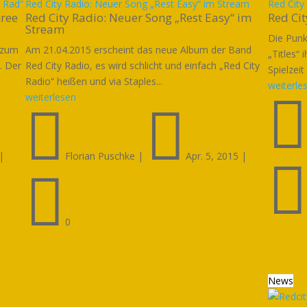
t Rad“
Red City Radio: Neuer Song „Rest Easy“ im Stream
Red City 
hree
Red City Radio: Neuer Song „Rest Easy“ im
Red Cit
Stream
Die Punk
 zum
Am 21.04.2015 erscheint das neue Album der Band
„Titles“ 
. Der
Red City Radio, es wird schlicht und einfach „Red City
Spielzeit
Radio“ heißen und via Staples...
weiterle
weiterlesen


|
Florian Puschke
|
Apr. 5, 2015
|

0
News