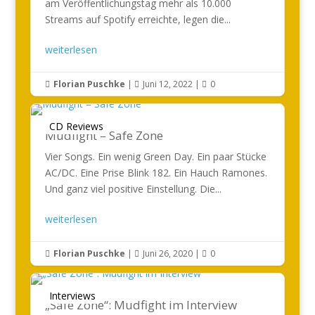
am Veröffentlichungstag mehr als 10.000
Streams auf Spotify erreichte, legen die...
weiterlesen
Florian Puschke
|
Juni 12, 2022
|
0



CD Reviews
Mudfight – Safe Zone
Vier Songs. Ein wenig Green Day. Ein paar Stücke
AC/DC. Eine Prise Blink 182. Ein Hauch Ramones.
Und ganz viel positive Einstellung. Die...
weiterlesen
Florian Puschke
|
Juni 26, 2020
|
0



Interviews
„Safe Zone“: Mudfight im Interview