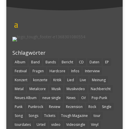
Schlagwörter
Album
Band
Bands
Bericht
CD
Daten
EP
Festival
Fragen
Hardcore
Infos
Interview
Konzert
konzerte
Kritik
Lied
Live
Meinung
Metal
Metalcore
Musik
Musikvideo
Nachbericht
Neues Album
neue single
News
Oi!
Pop-Punk
Punk
Punkrock
Review
Rezension
Rock
Single
Song
Songs
Tickets
Tough Magazine
tour
tourdates
Urteil
video
Videosingle
Vinyl