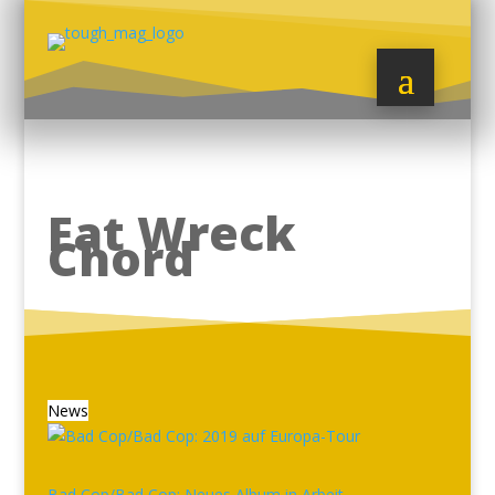
Fat Wreck
Chord
News
Bad Cop/Bad Cop: Neues Album in Arbeit