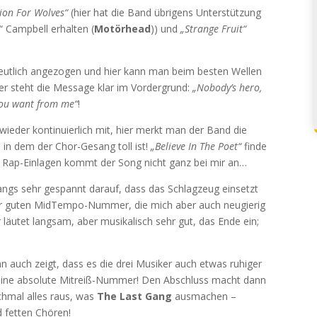
ion For Wolves“
(hier hat die Band übrigens Unterstützung
“ Campbell erhalten (
Motörhead
)) und
„Strange Fruit“
utlich angezogen und hier kann man beim besten Wellen
ier steht die Message klar im Vordergrund:
„Nobody’s hero,
 you want from me“
!
ieder kontinuierlich mit, hier merkt man der Band die
, in dem der Chor-Gesang toll ist!
„Believe In The Poet“
finde
n Rap-Einlagen kommt der Song nicht ganz bei mir an…
fangs sehr gespannt darauf, dass das Schlagzeug einsetzt
iner guten MidTempo-Nummer, die mich aber auch neugierig
läutet langsam, aber musikalisch sehr gut, das Ende ein;
nn auch zeigt, dass es die drei Musiker auch etwas ruhiger
 eine absolute Mitreiß-Nummer! Den Abschluss macht dann
chmal alles raus, was
The Last Gang
ausmachen –
d fetten Chören!