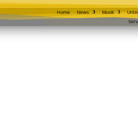
Home
News
Musik
Unte
Serv