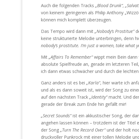
Auch die folgenden Tracks
„Blood Drunk“, „Salvat
von keinem geringeren als Philip Anthony „Wizzö
können mich komplett überzeugen.
Das Tempo wird dann mit
„Nobody’s Prostitue“
de
keine strukturierte Melodie unterbringen, denn h
nobody’s prostitute. I’m just a women, take what
Mit
„Affairs To Remember“
wippt mein Bein dann w
absolute Spielfreude an, gerade im letzteren Teil
ich dann etwas schwächer und durch die leichte
Ganz anders ist es bei
„Karla“
, hier warte ich an
und als es dann soweit ist, wird der Song zu e
auf den nächsten Track
„Identity“
macht. Und der 
gerade der Break zum Ende hin gefällt mir!
„Secret Sounds“
ist ein akkustischer Song, der da
angehen lassen können – trotzdem ist der Titel
der Song
„Turn The Record Over“
und der holt no
druckvoller Punkrock mit einer tollen Melodie un