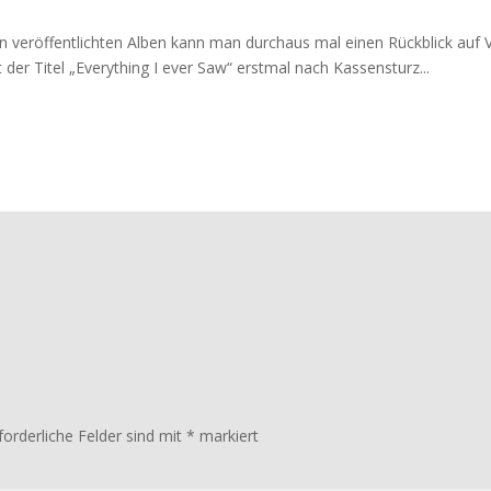
n veröffentlichten Alben kann man durchaus mal einen Rückblick auf
der Titel „Everything I ever Saw“ erstmal nach Kassensturz...
forderliche Felder sind mit
*
markiert