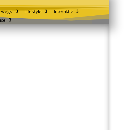
rwegs
Lifestyle
Interaktiv
ice