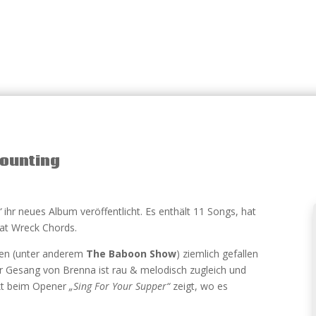
Counting
“
ihr neues Album veröffentlicht. Es enthält 11 Songs, hat
Fat Wreck Chords.
uen (unter anderem
The Baboon Show
) ziemlich gefallen
er Gesang von Brenna ist rau & melodisch zugleich und
ekt beim Opener
„Sing For Your Supper“
zeigt, wo es