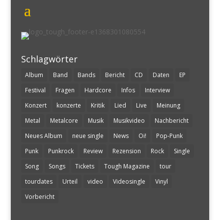
Schlagwörter
Album
Band
Bands
Bericht
CD
Daten
EP
Festival
Fragen
Hardcore
Infos
Interview
Konzert
konzerte
Kritik
Lied
Live
Meinung
Metal
Metalcore
Musik
Musikvideo
Nachbericht
Neues Album
neue single
News
Oi!
Pop-Punk
Punk
Punkrock
Review
Rezension
Rock
Single
Song
Songs
Tickets
Tough Magazine
tour
tourdates
Urteil
video
Videosingle
Vinyl
Vorbericht