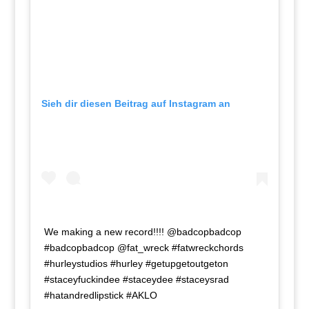
Sieh dir diesen Beitrag auf Instagram an
We making a new record!!!! @badcopbadcop
#badcopbadcop @fat_wreck #fatwreckchords
#hurleystudios #hurley #getupgetoutgeton
#staceyfuckindee #staceydee #staceysrad
#hatandredlipstick #AKLO