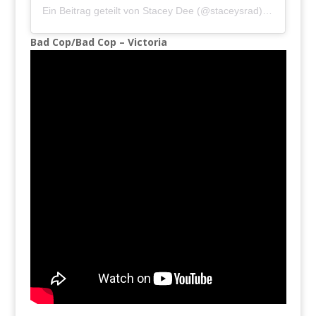
Ein Beitrag geteilt von
Stacey Dee
(@staceysrad) am
Jan 26
Bad Cop/Bad Cop – Victoria