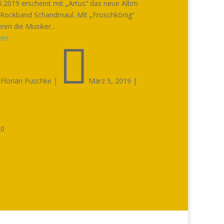
.2019 erscheint mit „Artus“ das neue Albm
-Rockband Schandmaul. Mit „Froschkönig“
ren die Musiker...
sen


Florian Puschke
|
März 5, 2019
|

0