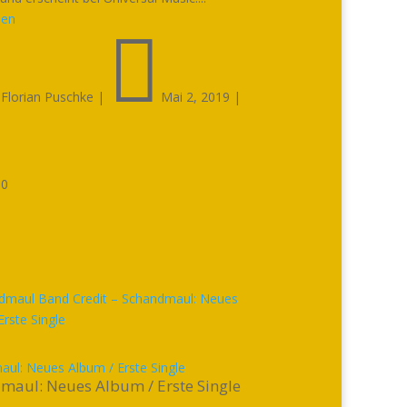
sen


Florian Puschke
|
Mai 2, 2019
|

0
ul: Neues Album / Erste Single
maul: Neues Album / Erste Single