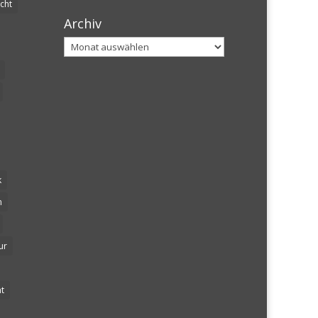
cht
Archiv
Archiv
k
n
ur
t