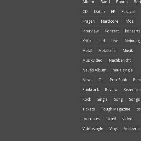
Album
Band
Bands
Beri
CD
Daten
EP
Festival
Fragen
Hardcore
Infos
Interview
Konzert
konzerte
Kritik
Lied
Live
Meinung
Metal
Metalcore
Musik
Musikvideo
Nachbericht
Neues Album
neue single
News
Oi!
Pop-Punk
Pun
Punkrock
Review
Rezensio
Rock
Single
Song
Songs
Tickets
Tough Magazine
to
tourdates
Urteil
video
Videosingle
Vinyl
Vorberich