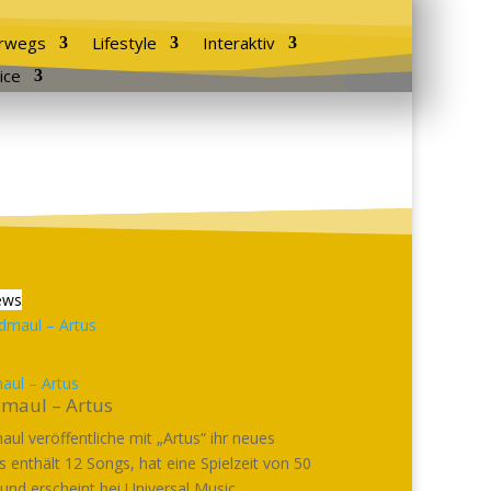
rwegs
Lifestyle
Interaktiv
ice
ews
ul – Artus
maul – Artus
ul veröffentliche mit „Artus“ ihr neues
s enthält 12 Songs, hat eine Spielzeit von 50
nd erscheint bei Universal Music....