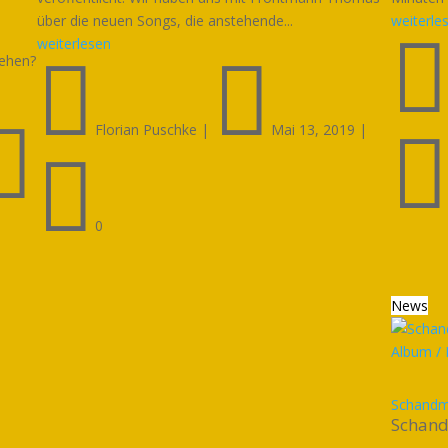
über die neuen Songs, die anstehende...
weiterle
weiterlesen


iehen?

Florian Puschke
|
Mai 13, 2019
|

0
News
Schandma
Schand