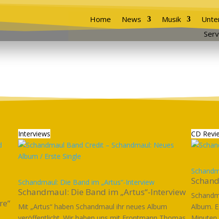
Home
News
Musik
Unte
Serv
Interviews
CD Revi
Schandma
Schand
Schandmaul: Die Band im „Artus“-Interview
Schandmaul: Die Band im „Artus“-Interview
Schandma
re“
Mit „Artus“ haben Schandmaul ihr neues Album
Album. E
veröffentlicht. Wir haben uns mit Frontmann Thomas
Minuten u