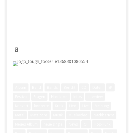
Schlagwörter
Album
Band
Bands
Bericht
CD
Daten
EP
Festival
Fragen
Hardcore
Infos
Interview
Konzert
konzerte
Kritik
Lied
Live
Meinung
Metal
Metalcore
Musik
Musikvideo
Nachbericht
Neues Album
neue single
News
Oi!
Pop-Punk