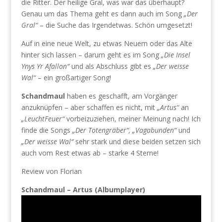
die Ritter. Der heilige Gral, was war das überhaupt?
Genau um das Thema geht es dann auch im Song
„Der
Gral“
– die Suche das Irgendetwas. Schön umgesetzt!
Auf in eine neue Welt, zu etwas Neuem oder das Alte
hinter sich lassen – darum geht es im Song
„Die Insel
Ynys Yr Afallon“
und als Abschluss gibt es
„Der weisse
Wal“
– ein großartiger Song!
Schandmaul
haben es geschafft, am Vorgänger
anzuknüpfen – aber schaffen es nicht, mit
„Artus“
an
„LeuchtFeuer“
vorbeizuziehen, meiner Meinung nach! Ich
finde die Songs
„Der Totengräber“, „Vagabunden“
und
„Der weisse Wal“
sehr stark und diese beiden setzen sich
auch vom Rest etwas ab – starke 4 Sterne!
Review von Florian
Schandmaul – Artus (Albumplayer)