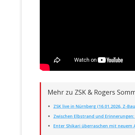
Mehr zu ZSK & Rogers Somm
ZSK live in Nürnberg (16.01.2026, Z-Bau
Zwischen Elbstrand und Erinnerungen:
Enter Shikari überraschen mit neuem A