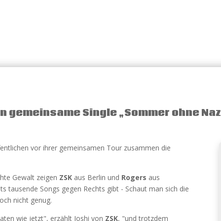
en gemeinsame Single „Sommer ohne Naz
fentlichen vor ihrer gemeinsamen Tour zusammen die
chte Gewalt zeigen
ZSK
aus Berlin und
Rogers
aus
ts tausende Songs gegen Rechts gibt - Schaut man sich die
noch nicht genug.
ten wie jetzt", erzählt Joshi von
ZSK
, "und trotzdem