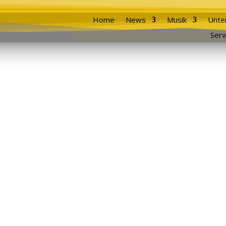
Home
News
Musik
Unte
Serv