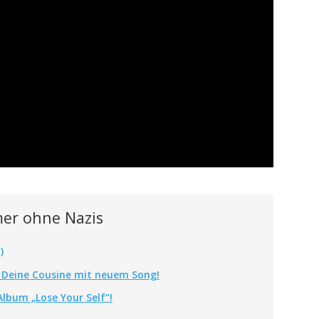
er ohne Nazis
)
 Deine Cousine mit neuem Song!
lbum „Lose Your Self“!