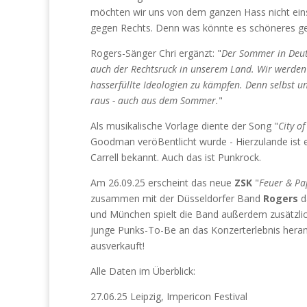
möchten wir uns von dem ganzen Hass nicht ein
gegen Rechts. Denn was könnte es schöneres g
Rogers-Sänger Chri ergänzt: "
Der Sommer in Deuts
auch der Rechtsruck in unserem Land. Wir werde
hasserfüllte Ideologien zu kämpfen. Denn selbst u
raus - auch aus dem Sommer.
"
Als musikalische Vorlage diente der Song "
City o
Goodman veröBentlicht wurde - Hierzulande ist e
Carrell bekannt. Auch das ist Punkrock.
Am 26.09.25 erscheint das neue
ZSK
"
Feuer & Pa
zusammen mit der Düsseldorfer Band
Rogers
da
und München spielt die Band außerdem zusätzlic
junge Punks-To-Be an das Konzerterlebnis herang
ausverkauft!
Alle Daten im Überblick:
27.06.25 Leipzig, Impericon Festival