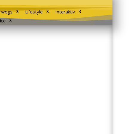
rwegs
Lifestyle
Interaktiv
ice