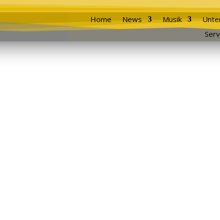
Home
News
Musik
Unte
Serv