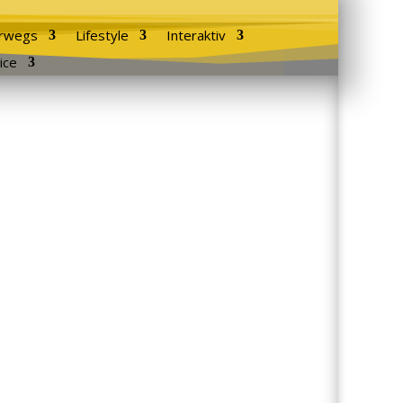
rwegs
Lifestyle
Interaktiv
ice