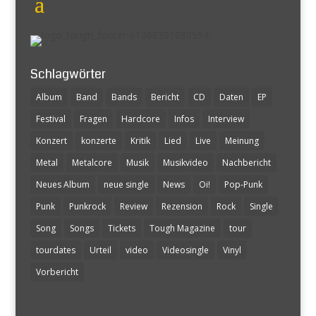
Schlagwörter
Album
Band
Bands
Bericht
CD
Daten
EP
Festival
Fragen
Hardcore
Infos
Interview
Konzert
konzerte
Kritik
Lied
Live
Meinung
Metal
Metalcore
Musik
Musikvideo
Nachbericht
Neues Album
neue single
News
Oi!
Pop-Punk
Punk
Punkrock
Review
Rezension
Rock
Single
Song
Songs
Tickets
Tough Magazine
tour
tourdates
Urteil
video
Videosingle
Vinyl
Vorbericht