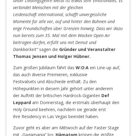
unser Lieblingsgenre Metal ist etwas sehr Emotionales. Es
verbindet Menschen mit der gleichen
Leidenschaft international, schafft unvergessliche
Momente für alle vor, auf und hinter den Bühnen und
enge Freundschaften über Grenzen hinweg. Dass wir dazu
nun bereits zum 35. Mal mit dem Wacken Open Air
beitragen dürfen, erfüllt uns mit Demut und
Dankbarkeit“
sagen die
Gründer und Veranstalter
Thomas Jensen und Holger Hübner.
Zum großen Jubiläum fährt das
W:O:A
ein Line-up auf,
das auch diverse Premieren, exklusive
Festivalsets und Abschiede enthält. Zu den
Höhepunkten in diesem Jahr gehört unter anderem
der Auftritt der britischen Hardrock-Giganten
Def
Leppard
am Donnerstag, die erstmals überhaupt den
Holy Ground beehren, nachdem sie gerade erst
ihre Residency in Las Vegas beendet haben.
Zuvor geht es aber am Mittwoch auf der Faster Stage
mit „Gagamania“ los:
Hämatom
krönen die größte