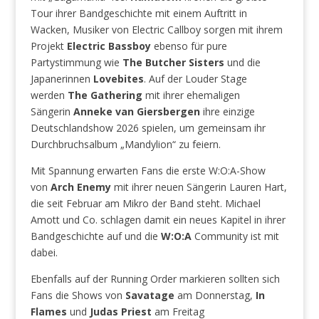
Tour ihrer Bandgeschichte mit einem Auftritt in
Wacken, Musiker von Electric Callboy sorgen mit ihrem
Projekt
Electric Bassboy
ebenso für pure
Partystimmung wie
The Butcher Sisters
und die
Japanerinnen
Lovebites
. Auf der Louder Stage
werden
The Gathering
mit ihrer ehemaligen
Sängerin
Anneke van Giersbergen
ihre einzige
Deutschlandshow 2026 spielen, um gemeinsam ihr
Durchbruchsalbum „Mandylion“ zu feiern.
Mit Spannung erwarten Fans die erste W:O:A-Show
von
Arch Enemy
mit ihrer neuen Sängerin Lauren Hart,
die seit Februar am Mikro der Band steht. Michael
Amott und Co. schlagen damit ein neues Kapitel in ihrer
Bandgeschichte auf und die
W:O:A
Community ist mit
dabei.
Ebenfalls auf der Running Order markieren sollten sich
Fans die Shows von
Savatage
am Donnerstag,
In
Flames
und
Judas Priest
am Freitag