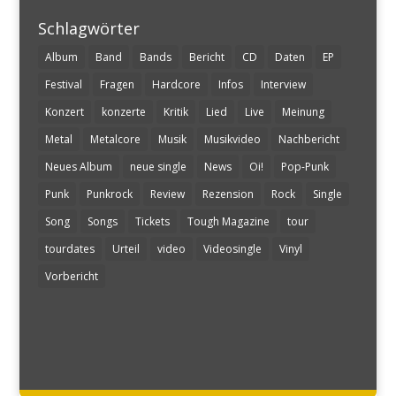
Schlagwörter
Album
Band
Bands
Bericht
CD
Daten
EP
Festival
Fragen
Hardcore
Infos
Interview
Konzert
konzerte
Kritik
Lied
Live
Meinung
Metal
Metalcore
Musik
Musikvideo
Nachbericht
Neues Album
neue single
News
Oi!
Pop-Punk
Punk
Punkrock
Review
Rezension
Rock
Single
Song
Songs
Tickets
Tough Magazine
tour
tourdates
Urteil
video
Videosingle
Vinyl
Vorbericht