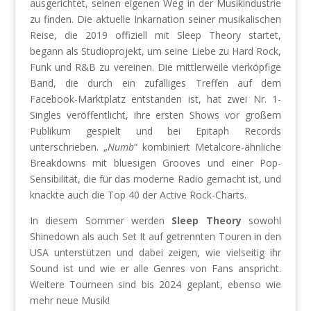
ausgerichtet, seinen eigenen Weg in der Musikindustrie
zu finden. Die aktuelle Inkarnation seiner musikalischen
Reise, die 2019 offiziell mit Sleep Theory startet,
begann als Studioprojekt, um seine Liebe zu Hard Rock,
Funk und R&B zu vereinen. Die mittlerweile vierköpfige
Band, die durch ein zufälliges Treffen auf dem
Facebook-Marktplatz entstanden ist, hat zwei Nr. 1-
Singles veröffentlicht, ihre ersten Shows vor großem
Publikum gespielt und bei Epitaph Records
unterschrieben. „
Numb
“ kombiniert Metalcore-ähnliche
Breakdowns mit bluesigen Grooves und einer Pop-
Sensibilität, die für das moderne Radio gemacht ist, und
knackte auch die Top 40 der Active Rock-Charts.
In diesem Sommer werden
Sleep Theory
sowohl
Shinedown als auch Set It auf getrennten Touren in den
USA unterstützen und dabei zeigen, wie vielseitig ihr
Sound ist und wie er alle Genres von Fans anspricht.
Weitere Tourneen sind bis 2024 geplant, ebenso wie
mehr neue Musik!