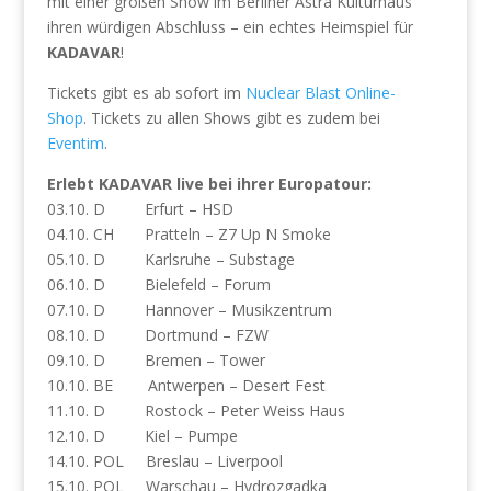
mit einer großen Show im Berliner Astra Kulturhaus
ihren würdigen Abschluss – ein echtes Heimspiel für
KADAVAR
!
Tickets gibt es ab sofort im
Nuclear Blast Online-
Shop
. Tickets zu allen Shows gibt es zudem bei
Eventim
.
Erlebt KADAVAR live bei ihrer Europatour:
03.10. D Erfurt – HSD
04.10. CH Pratteln – Z7 Up N Smoke
05.10. D Karlsruhe – Substage
06.10. D Bielefeld – Forum
07.10. D Hannover – Musikzentrum
08.10. D Dortmund – FZW
09.10. D Bremen – Tower
10.10. BE Antwerpen – Desert Fest
11.10. D Rostock – Peter Weiss Haus
12.10. D Kiel – Pumpe
14.10. POL Breslau – Liverpool
15.10. POL Warschau – Hydrozgadka