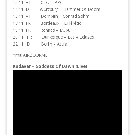
13.11. AT Graz – PPC
14.11. D Würzburg – Hammer Of Doom
15.11. AT Dornbirn – Conrad Sohm
17.11. FR Bordeaux – L’Hérétic
18.11. FR Rennes – L’Ubu
20.11. FR Dunkerque – Les 4 Ecluses
22.11. D Berlin – Astra
*mit AIRBOURNE
Kadavar – Goddess Of Dawn (Live)