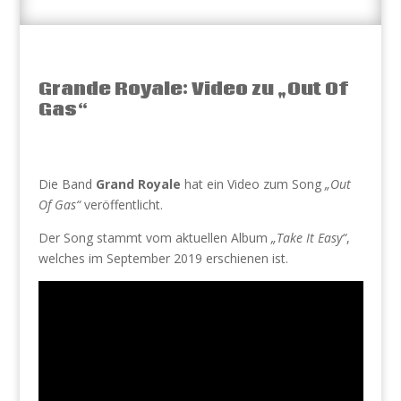
Grande Royale: Video zu „Out Of
Gas“
Die Band
Grand Royale
hat ein Video zum Song
„Out
Of Gas“
veröffentlicht.
Der Song stammt vom aktuellen Album
„Take It Easy“
,
welches im September 2019 erschienen ist.