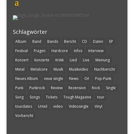
Schlagwörter
Album
Band
Bands
Bericht
CD
Daten
EP
Festival
Fragen
Hardcore
Infos
Interview
Konzert
konzerte
Kritik
Lied
Live
Meinung
Metal
Metalcore
Musik
Musikvideo
Nachbericht
Neues Album
neue single
News
Oi!
Pop-Punk
Punk
Punkrock
Review
Rezension
Rock
Single
Song
Songs
Tickets
Tough Magazine
tour
tourdates
Urteil
video
Videosingle
Vinyl
Vorbericht