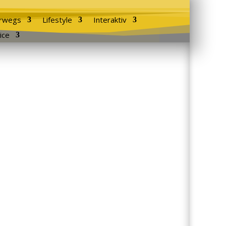
rwegs
Lifestyle
Interaktiv
ice