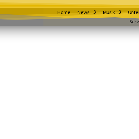
Home
News
Musik
Unte
Serv