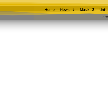
Home
News
Musik
Unte
Serv