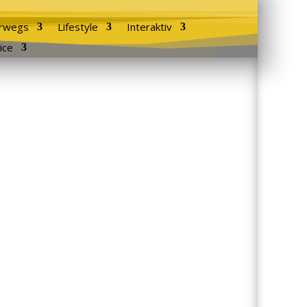
rwegs
Lifestyle
Interaktiv
ice