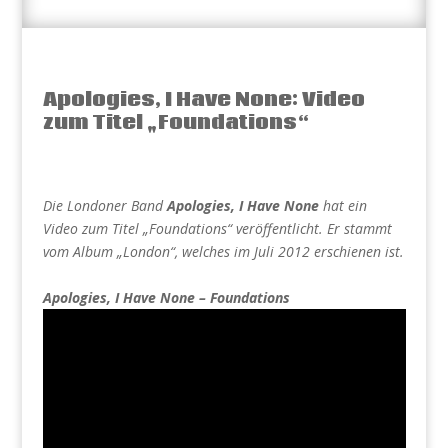
Apologies, I Have None: Video
zum Titel „Foundations“
Die Londoner Band
Apologies, I Have None
hat ein
Video zum Titel „Foundations“ veröffentlicht. Er stammt
vom Album „London“, welches im Juli 2012 erschienen ist.
Apologies, I Have None – Foundations