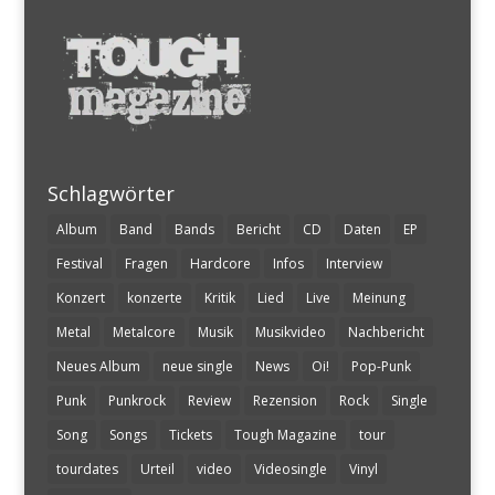
Schlagwörter
Album
Band
Bands
Bericht
CD
Daten
EP
Festival
Fragen
Hardcore
Infos
Interview
Konzert
konzerte
Kritik
Lied
Live
Meinung
Metal
Metalcore
Musik
Musikvideo
Nachbericht
Neues Album
neue single
News
Oi!
Pop-Punk
Punk
Punkrock
Review
Rezension
Rock
Single
Song
Songs
Tickets
Tough Magazine
tour
tourdates
Urteil
video
Videosingle
Vinyl