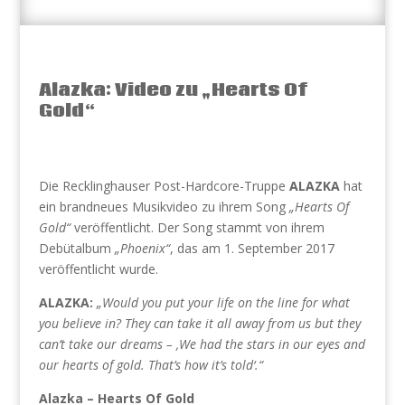
Alazka: Video zu „Hearts Of
Gold“
Die Recklinghauser Post-Hardcore-Truppe
ALAZKA
hat
ein brandneues Musikvideo zu ihrem Song
„Hearts Of
Gold“
veröffentlicht. Der Song stammt von ihrem
Debütalbum
„Phoenix“
, das am 1. September 2017
veröffentlicht wurde.
ALAZKA:
„Would you put your life on the line for what
you believe in? They can take it all away from us but they
can’t take our dreams – ‚We had the stars in our eyes and
our hearts of gold. That’s how it’s told‘.“
Alazka – Hearts Of Gold