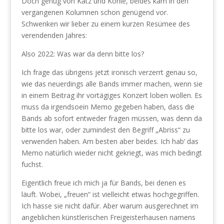
Doch genug von Katz und Kohle, beides kam in den
vergangenen Kolumnen schon genügend vor.
Schwenken wir lieber zu einem kurzen Resümee des
verendenden Jahres:
Also 2022: Was war da denn bitte los?
Ich frage das übrigens jetzt ironisch verzerrt genau so,
wie das neuerdings alle Bands immer machen, wenn sie
in einem Beitrag ihr vortägiges Konzert loben wollen. Es
muss da irgendsoein Memo gegeben haben, dass die
Bands ab sofort entweder fragen müssen, was denn da
bitte los war, oder zumindest den Begriff „Abriss“ zu
verwenden haben. Am besten aber beides. Ich hab‘ das
Memo natürlich wieder nicht gekriegt, was mich bedingt
fuchst.
Eigentlich freue ich mich ja für Bands, bei denen es
läuft. Wobei, „freuen“ ist vielleicht etwas hochgegriffen.
Ich hasse sie nicht dafür. Aber warum ausgerechnet im
angeblichen künstlerischen Freigeisterhausen namens