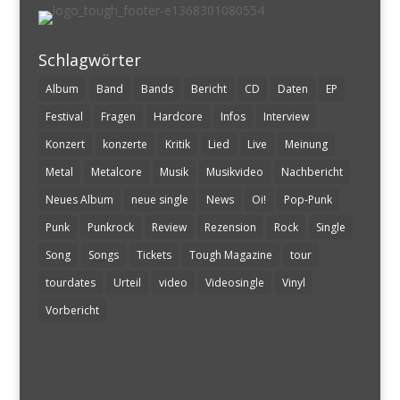
Schlagwörter
Album
Band
Bands
Bericht
CD
Daten
EP
Festival
Fragen
Hardcore
Infos
Interview
Konzert
konzerte
Kritik
Lied
Live
Meinung
Metal
Metalcore
Musik
Musikvideo
Nachbericht
Neues Album
neue single
News
Oi!
Pop-Punk
Punk
Punkrock
Review
Rezension
Rock
Single
Song
Songs
Tickets
Tough Magazine
tour
tourdates
Urteil
video
Videosingle
Vinyl
Vorbericht