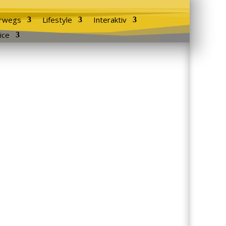
rwegs
Lifestyle
Interaktiv
ice