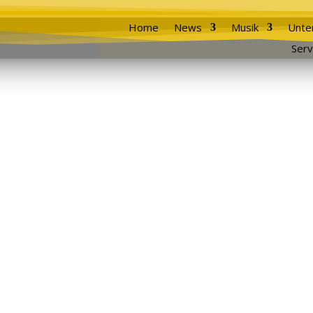
Home
News
Musik
Unte
Serv