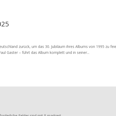
025
utschland zurück, um das 30. Jubiläum ihres Albums von 1995 zu fe
aul Gaster – führt das Album komplett und in seiner...
forderliche Felder sind mit
*
markiert