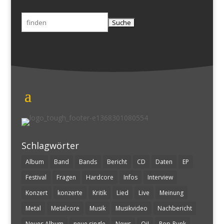
Suchen
nach:
Schlagwörter
Album
Band
Bands
Bericht
CD
Daten
EP
Festival
Fragen
Hardcore
Infos
Interview
Konzert
konzerte
Kritik
Lied
Live
Meinung
Metal
Metalcore
Musik
Musikvideo
Nachbericht
Neues Album
neue single
News
Oi!
Pop-Punk