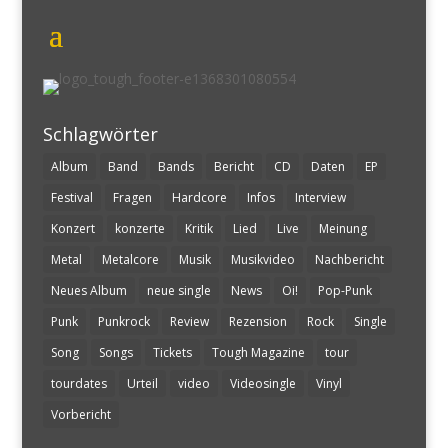
Schlagwörter
Album
Band
Bands
Bericht
CD
Daten
EP
Festival
Fragen
Hardcore
Infos
Interview
Konzert
konzerte
Kritik
Lied
Live
Meinung
Metal
Metalcore
Musik
Musikvideo
Nachbericht
Neues Album
neue single
News
Oi!
Pop-Punk
Punk
Punkrock
Review
Rezension
Rock
Single
Song
Songs
Tickets
Tough Magazine
tour
tourdates
Urteil
video
Videosingle
Vinyl
Vorbericht