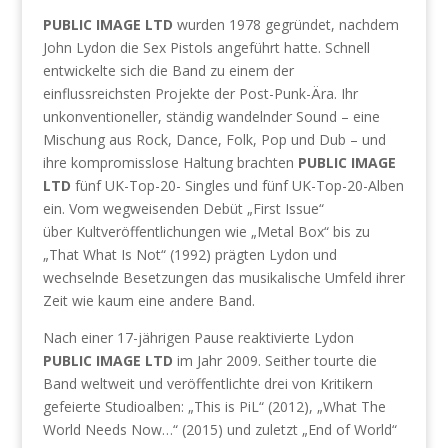
PUBLIC IMAGE LTD
wurden 1978 gegründet, nachdem
John Lydon die Sex Pistols angeführt hatte. Schnell
entwickelte sich die Band zu einem der
einflussreichsten Projekte der Post-Punk-Ära. Ihr
unkonventioneller, ständig wandelnder Sound – eine
Mischung aus Rock, Dance, Folk, Pop und Dub – und
ihre kompromisslose Haltung brachten
PUBLIC IMAGE
LTD
fünf UK-Top-20- Singles und fünf UK-Top-20-Alben
ein. Vom wegweisenden Debüt „First Issue“
über Kultveröffentlichungen wie „Metal Box“ bis zu
„That What Is Not“ (1992) prägten Lydon und
wechselnde Besetzungen das musikalische Umfeld ihrer
Zeit wie kaum eine andere Band.
Nach einer 17-jährigen Pause reaktivierte Lydon
PUBLIC IMAGE LTD
im Jahr 2009. Seither tourte die
Band weltweit und veröffentlichte drei von Kritikern
gefeierte Studioalben: „This is PiL“ (2012), „What The
World Needs Now…“ (2015) und zuletzt „End of World“