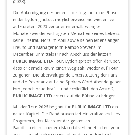
(2023).
Die Ankündigung der neuen Tour folgt auf eine Phase,
in der Lydon glaubte, möglicherweise nie wieder live
aufzutreten. 2023 verlor er innerhalb weniger
Monate zwei der wichtigsten Menschen seines Lebens:
seine Ehefrau Nora im April sowie seinen lebenslangen
Freund und Manager John Rambo Stevens im
Dezember, unmittelbar nach Abschluss der letzten
PUBLIC IMAGE LTD
-Tour. Lydon sprach offen darüber,
dass er damals kaum einen Weg sah, wieder auf Tour
zu gehen. Die überwältigende Unterstützung der Fans
und die Resonanz auf eine Spoken-Word-Abende gaben
ihm jedoch neue Kraft – und schließlich den Anstoß,
PUBLIC IMAGE LTD
erneut auf die Bühne zu bringen.
Mit der Tour 2026 beginnt für
PUBLIC IMAGE LTD
ein
neues Kapitel. Die Band präsentiert ein kraftvolles Live-
Programm, das Klassiker der gesamten
Bandhistorie mit neuem Material verbindet. John Lydon
zeigt sich entschlossen wie eh und je und freut sich