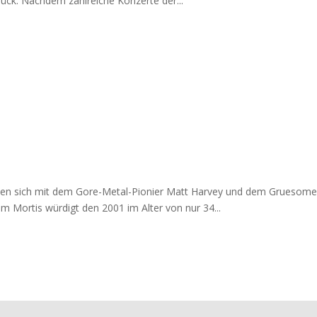
ück. Nachdem zahlreiche Konzerte der...
ossen sich mit dem Gore-Metal-Pionier Matt Harvey und dem Grueso
um Mortis würdigt den 2001 im Alter von nur 34...