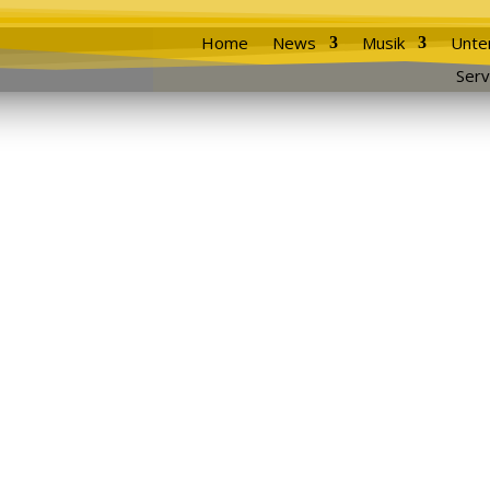
Home
News
Musik
Unte
Serv