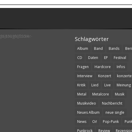
Schlagwörter
Album
Band
Bands
Beri
CD
Daten
EP
Festival
Fragen
Hardcore
Infos
Interview
Konzert
konzerte
Kritik
Lied
Live
Meinung
Metal
Metalcore
Musik
Musikvideo
Nachbericht
Neues Album
neue single
News
Oi!
Pop-Punk
Pun
Punkrock
Review
Rezensio