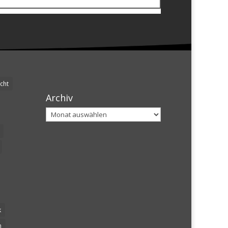
cht
Archiv
Archiv
k
n