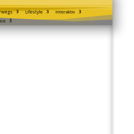
rwegs
Lifestyle
Interaktiv
ice