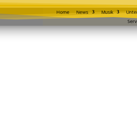
Home
News
Musik
Unte
Serv