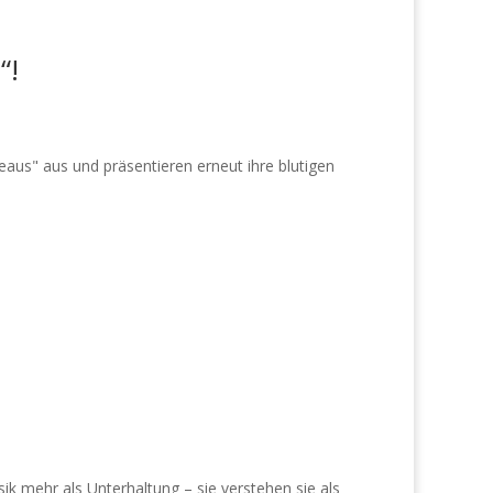
“!
us" aus und präsentieren erneut ihre blutigen
ik mehr als Unterhaltung – sie verstehen sie als