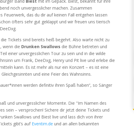
amburger Band
Biest
mit im Gepäck. Biest, bekannt für ihre
en Abend noch unvergesslicher machen. Zusammen
s Feuerwerk, das du dir auf keinen Fall entgehen lassen
schon öfters sehr gut geklappt und wir freuen uns tierisch
t DeeDxg.
ie Tickets sind bereits heiß begehrt. Also warte nicht zu
i, wenn die
Drunken Swallows
die Bühne betreten und
eil einer unvergesslichen Tour zu sein und in die wilde
hnsinn um Frank, DeeDxg, Henry und Pit live und erlebe die
itteln kann. Es ist mehr als nur ein Konzert – es ist eine
leichgesinnten und eine Feier des Wahnsinns.
auer*innen werden definitiv ihren Spaß haben“, so Sänger
, Spaß und unvergesslicher Momente. Die "Im Namen des
 sein – versprochen! Sichere dir jetzt deine Tickets und
Drunken Swallows und Biest live und lass dich von ihrer
ickets gibt’s auf
Eventim.de
und an allen bekannten