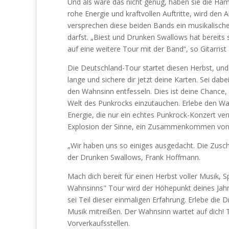
Und als wäre das nicht genug, haben sie die H
rohe Energie und kraftvollen Auftritte, wird d
versprechen diese beiden Bands ein musikalische
darfst. „Biest und Drunken Swallows hat bereits 
auf eine weitere Tour mit der Band“, so Gitarris
Die Deutschland-Tour startet diesen Herbst, und d
lange und sichere dir jetzt deine Karten. Sei dabe
den Wahnsinn entfesseln. Dies ist deine Chance, T
Welt des Punkrocks einzutauchen. Erlebe den Wa
Energie, die nur ein echtes Punkrock-Konzert verm
Explosion der Sinne, ein Zusammenkommen von G
„Wir haben uns so einiges ausgedacht. Die Zusch
der Drunken Swallows, Frank Hoffmann.
Mach dich bereit für einen Herbst voller Musik
Wahnsinns" Tour wird der Höhepunkt deines Jahres
sei Teil dieser einmaligen Erfahrung. Erlebe die 
Musik mitreißen. Der Wahnsinn wartet auf dich! T
Vorverkaufsstellen.