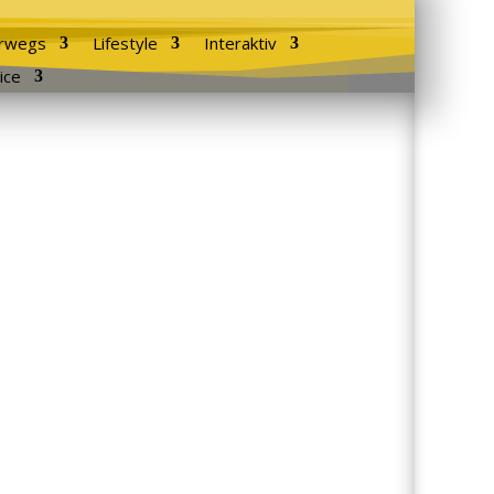
rwegs
Lifestyle
Interaktiv
ice