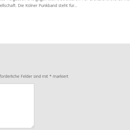
llschaft. Die Kölner Punkband steht für...
forderliche Felder sind mit
*
markiert