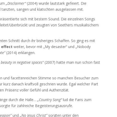
bum
„Disclaimer“
(2004) wurde lautstark gefeiert. Die
l tanzten, sangen und klatschten ausgelassen mit.
 präsentierte sich mit bestem Sound. Die einzelnen Songs
leitet/überbrückt und zeugten von Seethers musikalischem
en Schnitt durch ihr bisheriges Schaffen. So ging es mit
 effect
weiter, bevor mit „My desaster“ und „Nobody
ate“
(2014) erklangen.
 beauty in negative spaces“
(2007) hatte man nun schon fast
hen und facettenreichen Stimme so manchen Besucher zum
 kurz danach kraftvoll geschrien wurde. Egal welcher Part
n Präsenz voller Gefühl und Authenzität.
änge durch die Halle…
„Country Song“
lud die Fans zum
orgte für zahlreiche Begeisterungsausrufe.
weapon“
und
„No Jesus Christ“
sorgten unter den