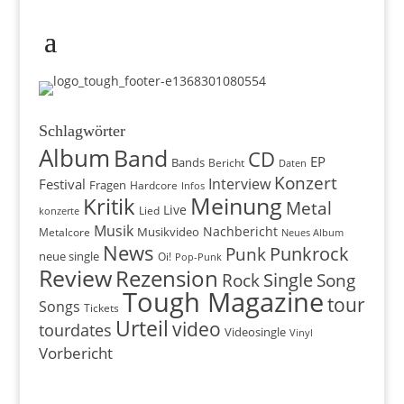
Schlagwörter
Album
Band
CD
EP
Bands
Bericht
Daten
Konzert
Interview
Festival
Fragen
Hardcore
Infos
Meinung
Kritik
Metal
Live
konzerte
Lied
Musik
Nachbericht
Musikvideo
Metalcore
Neues Album
News
Punkrock
Punk
neue single
Oi!
Pop-Punk
Review
Rezension
Rock
Single
Song
Tough Magazine
tour
Songs
Tickets
Urteil
video
tourdates
Videosingle
Vinyl
Vorbericht