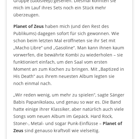
Gruppe (Godsleep) gesehen. Diesmal konnten sie
mich im Lauf ihres Sets noch ein Stück mehr
überzeugen.
Planet of Zeus
haben mich (und den Rest des
Publikums) dagegen sofort für sich gewonnen. Wie
schon beim letzten Mal eröffneten sie ihr Set mit
„Macho Libre“ und „Gasoline“. Man kann ihnen kaum
vorwerfen, die bewährte Kombi zu wiederholen – sie
funktioniert einfach, um den Saal vom ersten
Moment an zum Kochen zu bringen. Mit „Baptized in
His Death“ aus ihrem neuesten Album legten sie
noch einmal nach.
„Wir reden wenig, um mehr zu spielen“, sagte Sänger
Babis Papanikolaou, und genau so war es. Die Band
hatte einige ihrer Klassiker, aber natürlich auch viele
Songs vom neuen Album im Gepäck. Hard Rock,
Stoner-, Metal- und sogar Punk-Einflüsse –
Planet of
Zeus
sind genauso kraftvoll wie vielseitig.