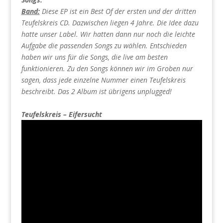
Band:
Diese EP ist ein Best Of der ersten und der dritten
Teufelskreis CD. Dazwischen liegen 4 Jahre. Die Idee dazu
hatte unser Label. Wir hatten dann nur noch die leichte
Aufgabe die passenden Songs zu wählen. Entschieden
haben wir uns für die Songs, die live am besten
funktionieren. Zu den Songs können wir im Groben nur
sagen, dass jede einzelne Nummer einen Teufelskreis
beschreibt. Das 2 Album ist übrigens unplugged!
Teufelskreis – Eifersucht