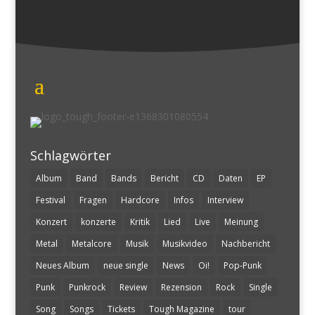
Schlagwörter
Album
Band
Bands
Bericht
CD
Daten
EP
Festival
Fragen
Hardcore
Infos
Interview
Konzert
konzerte
Kritik
Lied
Live
Meinung
Metal
Metalcore
Musik
Musikvideo
Nachbericht
Neues Album
neue single
News
Oi!
Pop-Punk
Punk
Punkrock
Review
Rezension
Rock
Single
Song
Songs
Tickets
Tough Magazine
tour