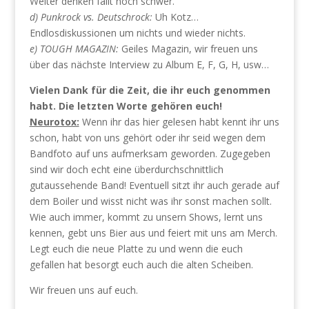
Weiter denken fällt noch schwer.
d) Punkrock vs. Deutschrock:
Uh Kotz…
Endlosdiskussionen um nichts und wieder nichts.
e) TOUGH MAGAZIN:
Geiles Magazin, wir freuen uns
über das nächste Interview zu Album E, F, G, H, usw…
Vielen Dank für die Zeit, die ihr euch genommen
habt. Die letzten Worte gehören euch!
Neurotox:
Wenn ihr das hier gelesen habt kennt ihr uns
schon, habt von uns gehört oder ihr seid wegen dem
Bandfoto auf uns aufmerksam geworden. Zugegeben
sind wir doch echt eine überdurchschnittlich
gutaussehende Band! Eventuell sitzt ihr auch gerade auf
dem Boiler und wisst nicht was ihr sonst machen sollt.
Wie auch immer, kommt zu unsern Shows, lernt uns
kennen, gebt uns Bier aus und feiert mit uns am Merch.
Legt euch die neue Platte zu und wenn die euch
gefallen hat besorgt euch auch die alten Scheiben.
Wir freuen uns auf euch.