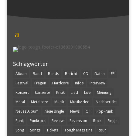
Schlagwörter
Album
Band
Bands
Bericht
CD
Daten
EP
Festival
Fragen
Hardcore
Infos
Interview
Konzert
konzerte
Kritik
Lied
Live
Meinung
Metal
Metalcore
Musik
Musikvideo
Nachbericht
Neues Album
neue single
News
Oi!
Pop-Punk
Punk
Punkrock
Review
Rezension
Rock
Single
Song
Songs
Tickets
Tough Magazine
tour