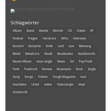
Schlagwörter
Album
Band
Bands
Bericht
CD
Daten
EP
Festival
Fragen
Hardcore
Infos
Interview
Konzert
konzerte
Kritik
Lied
Live
Meinung
Metal
Metalcore
Musik
Musikvideo
Nachbericht
Neues Album
neue single
News
Oi!
Pop-Punk
Punk
Punkrock
Review
Rezension
Rock
Single
Song
Songs
Tickets
Tough Magazine
tour
tourdates
Urteil
video
Videosingle
Vinyl
Vorbericht