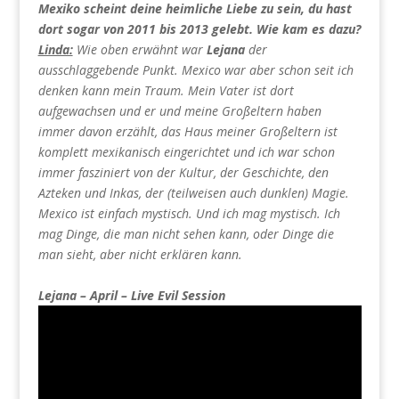
Mexiko scheint deine heimliche Liebe zu sein, du hast
dort sogar von 2011 bis 2013 gelebt. Wie kam es dazu?
Linda:
Wie oben erwähnt war
Lejana
der
ausschlaggebende Punkt. Mexico war aber schon seit ich
denken kann mein Traum. Mein Vater ist dort
aufgewachsen und er und meine Großeltern haben
immer davon erzählt, das Haus meiner Großeltern ist
komplett mexikanisch eingerichtet und ich war schon
immer fasziniert von der Kultur, der Geschichte, den
Azteken und Inkas, der (teilweisen auch dunklen) Magie.
Mexico ist einfach mystisch. Und ich mag mystisch. Ich
mag Dinge, die man nicht sehen kann, oder Dinge die
man sieht, aber nicht erklären kann.
Lejana – April – Live Evil Session