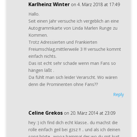
Karlheinz Winter
on 4. März 2018 at 17:49
Hallo.
Seit einen Jahr versuche ich vergeblich an eine
Autogrammkarte von Linda Marlen Runge zu
Kommen.
Trotz Adressierten und Frankierten
Freiumschlag,mittlerweile 3 !!! versuche kommt
einfach nichts.
Das ist echt sehr schade wenn man Fans so
hängen läßt .
Da fühlt man sich leider Verarscht. Wo wären
denn die Prominenten ohne Fans??
Reply
Celine Grekos
on 20. März 2014 at 23:09
hey :) ich find dich echt klasse.. du machst die
rolle einfach geil bei gzsz !! .. und als ich deinen
song hörte.. wooa hamma! der wo du mit kurt