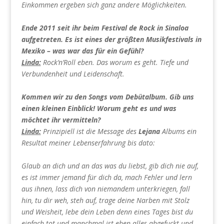
Einkommen ergeben sich ganz andere Möglichkeiten.
Ende 2011 seit ihr beim Festival de Rock in Sinaloa
aufgetreten. Es ist eines der größten Musikfestivals in
Mexiko – was war das für ein Gefühl?
Linda:
Rock’n’Roll eben. Das worum es geht. Tiefe und
Verbundenheit und Leidenschaft.
Kommen wir zu den Songs vom Debütalbum. Gib uns
einen kleinen Einblick! Worum geht es und was
möchtet ihr vermitteln?
Linda:
Prinzipiell ist die Message des
Lejana
Albums ein
Resultat meiner Lebenserfahrung bis dato:
Glaub an dich und an das was du liebst, gib dich nie auf,
es ist immer jemand für dich da, mach Fehler und lern
aus ihnen, lass dich von niemandem unterkriegen, fall
hin, tu dir weh, steh auf, trage deine Narben mit Stolz
und Weisheit, lebe dein Leben denn eines Tages bist du
einfach tot und manchmal ist eben alles abgefuckt und