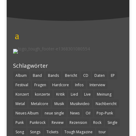
Schlagwörter
Album
Band
Bands
Bericht
CD
Daten
EP
Festival
Fragen
Hardcore
Infos
Interview
Konzert
konzerte
Kritik
Lied
Live
Meinung
Metal
Metalcore
Musik
Musikvideo
Nachbericht
Neues Album
neue single
News
Oi!
Pop-Punk
Punk
Punkrock
Review
Rezension
Rock
Single
Song
Songs
Tickets
Tough Magazine
tour