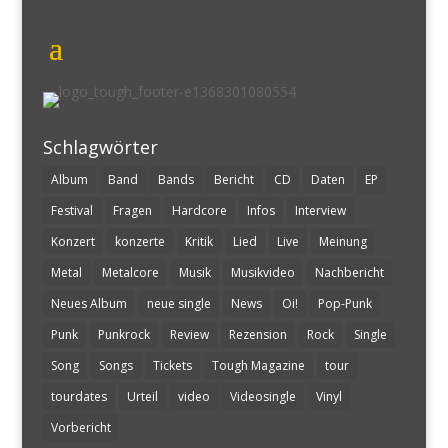
Schlagwörter
Album
Band
Bands
Bericht
CD
Daten
EP
Festival
Fragen
Hardcore
Infos
Interview
Konzert
konzerte
Kritik
Lied
Live
Meinung
Metal
Metalcore
Musik
Musikvideo
Nachbericht
Neues Album
neue single
News
Oi!
Pop-Punk
Punk
Punkrock
Review
Rezension
Rock
Single
Song
Songs
Tickets
Tough Magazine
tour
tourdates
Urteil
video
Videosingle
Vinyl
Vorbericht