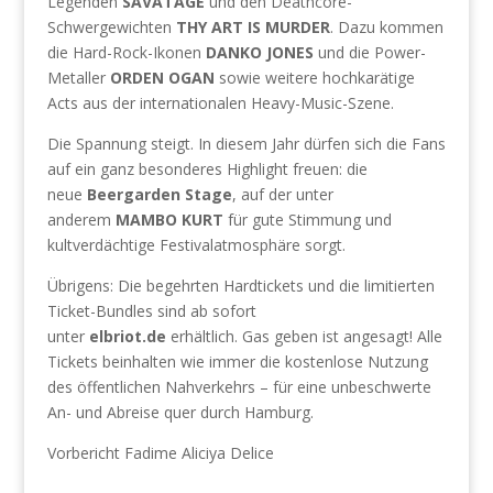
Legenden
SAVATAGE
und den Deathcore-
Schwergewichten
THY ART IS MURDER
. Dazu kommen
die Hard-Rock-Ikonen
DANKO JONES
und die Power-
Metaller
ORDEN OGAN
sowie weitere hochkarätige
Acts aus der internationalen Heavy-Music-Szene.
Die Spannung steigt. In diesem Jahr dürfen sich die Fans
auf ein ganz besonderes Highlight freuen: die
neue
Beergarden Stage
, auf der unter
anderem
MAMBO KURT
für gute Stimmung und
kultverdächtige Festivalatmosphäre sorgt.
Übrigens: Die begehrten Hardtickets und die limitierten
Ticket-Bundles sind ab sofort
unter
elbriot.de
erhältlich. Gas geben ist angesagt! Alle
Tickets beinhalten wie immer die kostenlose Nutzung
des öffentlichen Nahverkehrs – für eine unbeschwerte
An- und Abreise quer durch Hamburg.
Vorbericht Fadime Aliciya Delice