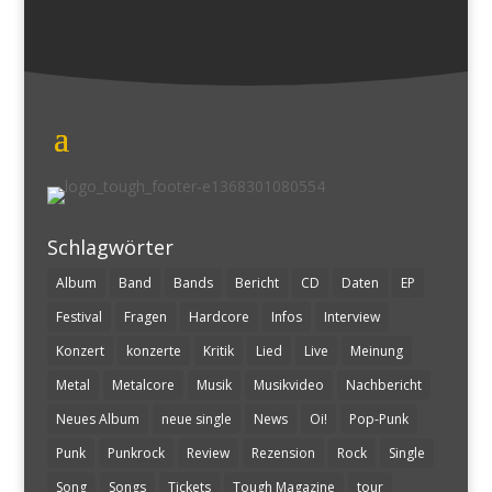
Schlagwörter
Album
Band
Bands
Bericht
CD
Daten
EP
Festival
Fragen
Hardcore
Infos
Interview
Konzert
konzerte
Kritik
Lied
Live
Meinung
Metal
Metalcore
Musik
Musikvideo
Nachbericht
Neues Album
neue single
News
Oi!
Pop-Punk
Punk
Punkrock
Review
Rezension
Rock
Single
Song
Songs
Tickets
Tough Magazine
tour