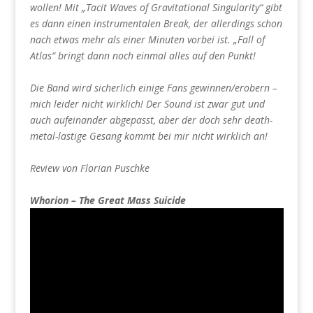
wollen! Mit „Tacit Waves of Gravitational Singularity“ gibt
es dann einen instrumentalen Break, der allerdings schon
nach etwas mehr als einer Minuten vorbei ist. „Fall of
Atlas“ bringt dann noch einmal alles auf den Punkt!
Die Band wird sicherlich einige Fans gewinnen/erobern –
mich leider nicht wirklich! Der Sound ist zwar gut und
auch aufeinander abgepasst, aber der doch sehr death-
metal-lastige Gesang kommt bei mir nicht wirklich an!
Review von Florian Puschke
Whorion – The Great Mass Suicide