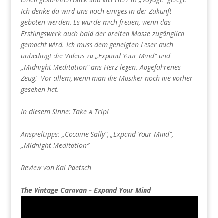
Ich denke da wird uns noch einiges in der Zukunft
geboten werden. Es würde mich freuen, wenn das
Erstlingswerk auch bald der breiten Masse zugänglich
gemacht wird. Ich muss dem geneigten Leser auch
unbedingt die Videos zu „Expand Your Mind“ und
„Midnight Meditation“ ans Herz legen. Abgefahrenes
Zeug! Vor allem, wenn man die Musiker noch nie vorher
gesehen hat.
In diesem Sinne: Take A Trip!
Anspieltipps: „Cocaine Sally“, „Expand Your Mind“,
„Midnight Meditation“
Review von Kai Paetsch
The Vintage Caravan – Expand Your Mind