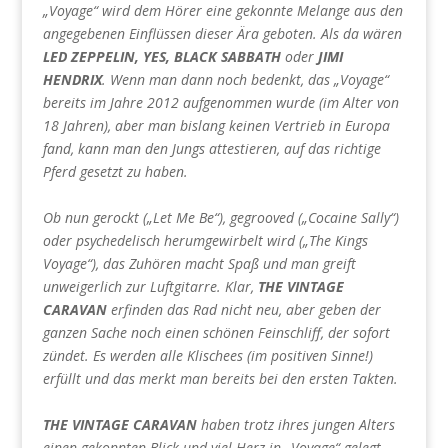
„Voyage“ wird dem Hörer eine gekonnte Melange aus den
angegebenen Einflüssen dieser Ära geboten. Als da wären
LED ZEPPELIN, YES, BLACK SABBATH
oder
JIMI
HENDRIX
. Wenn man dann noch bedenkt, das „Voyage“
bereits im Jahre 2012 aufgenommen wurde (im Alter von
18 Jahren), aber man bislang keinen Vertrieb in Europa
fand, kann man den Jungs attestieren, auf das richtige
Pferd gesetzt zu haben.
Ob nun gerockt („Let Me Be“), gegrooved („Cocaine Sally“)
oder psychedelisch herumgewirbelt wird („The Kings
Voyage“), das Zuhören macht Spaß und man greift
unweigerlich zur Luftgitarre. Klar,
THE VINTAGE
CARAVAN
erfinden das Rad nicht neu, aber geben der
ganzen Sache noch einen schönen Feinschliff, der sofort
zündet. Es werden alle Klischees (im positiven Sinne!)
erfüllt und das merkt man bereits bei den ersten Takten.
THE VINTAGE CARAVAN
haben trotz ihres jungen Alters
einen gekonnten Blick und viel Herz in „Voyage“ gelegt.