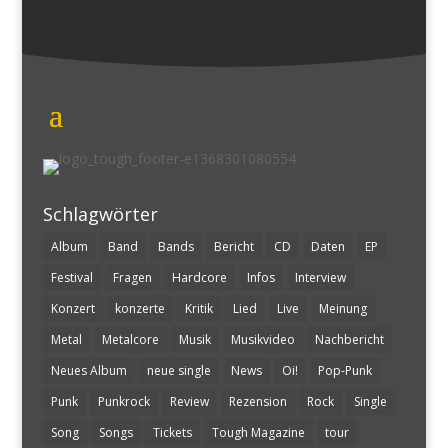
Schlagwörter
Album
Band
Bands
Bericht
CD
Daten
EP
Festival
Fragen
Hardcore
Infos
Interview
Konzert
konzerte
Kritik
Lied
Live
Meinung
Metal
Metalcore
Musik
Musikvideo
Nachbericht
Neues Album
neue single
News
Oi!
Pop-Punk
Punk
Punkrock
Review
Rezension
Rock
Single
Song
Songs
Tickets
Tough Magazine
tour