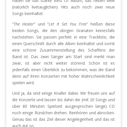
haben sie das starke Best Of Album, das neben viele
(natürlich livetauglichen) Hits auch noch zwei neue
Songs beinhaltet.
“
The Healer
” und “
Let It Set You Free
” heißen diese
beiden Songs, die den übrigen Granaten keinesfalls
nachstehen. Sie passen perfekt in eine Trackliste, die
einen Querschnitt durch alle Alben beinhaltet und somit
eine schöne Zusammenstellung des Schaffens der
Band ist. Das zwei Sänger am Start sind merkt man
zwar, ist aber nicht weiter störend. Schön ist es
jedenfalls einen Überblick zu bekommen, was die Band
denn auf ihren Konzerten mit hoher Wahrscheinlichkeit
spielen wird.
Und ja, da sind einige Knaller dabei. Wir freuen uns auf
die Konzerte und lassen bis dahin die (mit 20 Songs und
über 80 Minuten Spielzeit ausgesprochen lange) CD
noch einige Ründchen drehen. Reinhören und abrocken.
Genau das ist das Ziel dieser Angelegenheit und das ist
auch gut so.