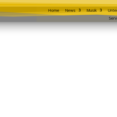
Home
News
Musik
Unte
Serv