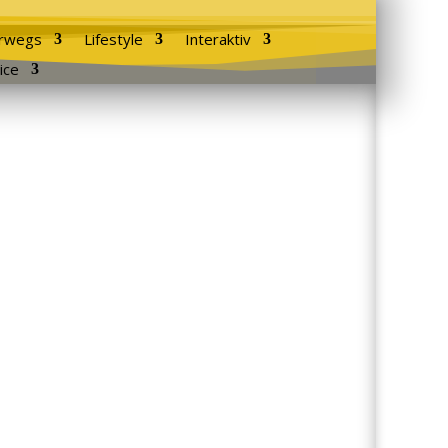
rwegs
Lifestyle
Interaktiv
ice