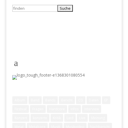
Suchen
nach:
Schlagwörter
Album
Band
Bands
Bericht
CD
Daten
EP
Festival
Fragen
Hardcore
Infos
Interview
Konzert
konzerte
Kritik
Lied
Live
Meinung
Metal
Metalcore
Musik
Musikvideo
Nachbericht