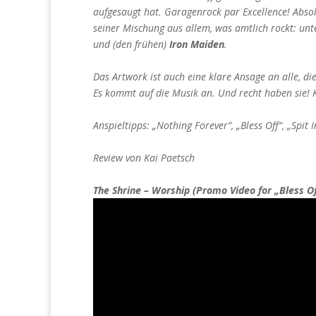
aufgesaugt hat. Garagenrock par Excellence! Absol
seiner Mischung aus allem, was amtlich rockt: u
und (den frühen)
Iron Maiden
.
Das Artwork ist auch eine klare Ansage an alle, d
Es kommt auf die Musik an. Und recht haben sie! K
Anspieltipps: „Nothing Forever“, „Bless Off“, „Spit I
Review von Kai Paetsch
The Shrine – Worship (Promo Video for „Bless Of