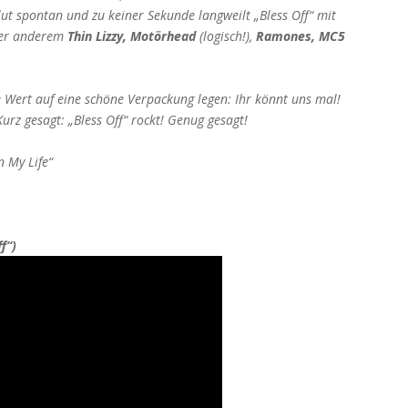
ut spontan und zu keiner Sekunde langweilt „Bless Off“ mit
nter anderem
Thin Lizzy, Motörhead
(logisch!),
Ramones, MC5
ie Wert auf eine schöne Verpackung legen: Ihr könnt uns mal!
urz gesagt: „Bless Off“ rockt! Genug gesagt!
n My Life“
f“)