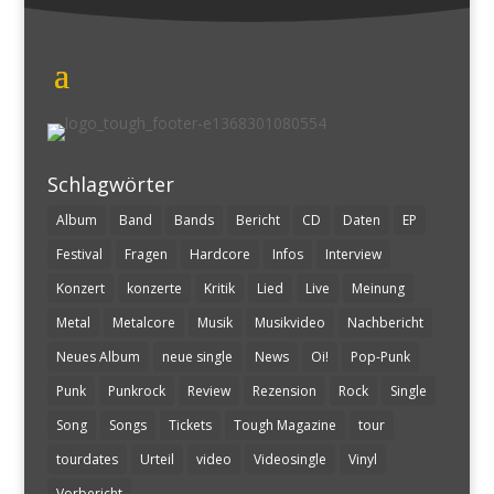
Schlagwörter
Album
Band
Bands
Bericht
CD
Daten
EP
Festival
Fragen
Hardcore
Infos
Interview
Konzert
konzerte
Kritik
Lied
Live
Meinung
Metal
Metalcore
Musik
Musikvideo
Nachbericht
Neues Album
neue single
News
Oi!
Pop-Punk
Punk
Punkrock
Review
Rezension
Rock
Single
Song
Songs
Tickets
Tough Magazine
tour
tourdates
Urteil
video
Videosingle
Vinyl
Vorbericht