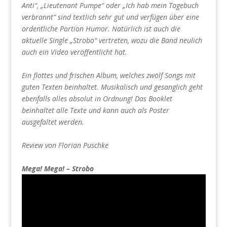
Anti“, „Lieutenant Pumpe“ oder „Ich hab mein Tagebuch
verbrannt“ sind textlich sehr gut und verfügen über eine
ordentliche Portion Humor. Natürlich ist auch die
aktuelle Single „Strobo“ vertreten, wozu die Band neulich
auch ein Video veröffentlicht hat.
Ein flottes und frischen Album, welches zwölf Songs mit
guten Texten beinhaltet. Musikalisch und gesanglich geht
ebenfalls alles absolut in Ordnung! Das Booklet
beinhaltet alle Texte und kann auch als Poster
ausgefaltet werden.
Review von Florian Puschke
Mega! Mega! – Strobo