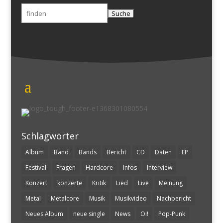
Suchen
nach:
Schlagwörter
Album
Band
Bands
Bericht
CD
Daten
EP
Festival
Fragen
Hardcore
Infos
Interview
Konzert
konzerte
Kritik
Lied
Live
Meinung
Metal
Metalcore
Musik
Musikvideo
Nachbericht
Neues Album
neue single
News
Oi!
Pop-Punk